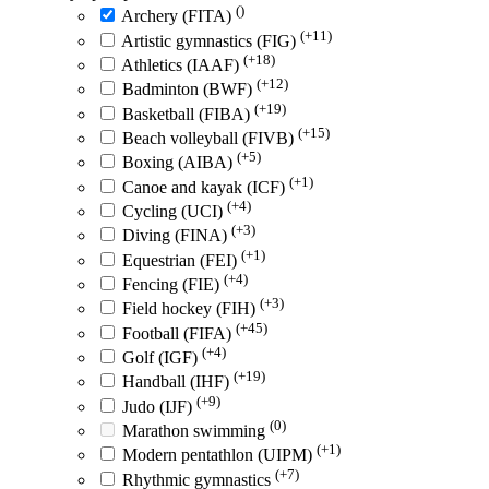
()
Archery (FITA)
(+11)
Artistic gymnastics (FIG)
(+18)
Athletics (IAAF)
(+12)
Badminton (BWF)
(+19)
Basketball (FIBA)
(+15)
Beach volleyball (FIVB)
(+5)
Boxing (AIBA)
(+1)
Canoe and kayak (ICF)
(+4)
Cycling (UCI)
(+3)
Diving (FINA)
(+1)
Equestrian (FEI)
(+4)
Fencing (FIE)
(+3)
Field hockey (FIH)
(+45)
Football (FIFA)
(+4)
Golf (IGF)
(+19)
Handball (IHF)
(+9)
Judo (IJF)
(0)
Marathon swimming
(+1)
Modern pentathlon (UIPM)
(+7)
Rhythmic gymnastics