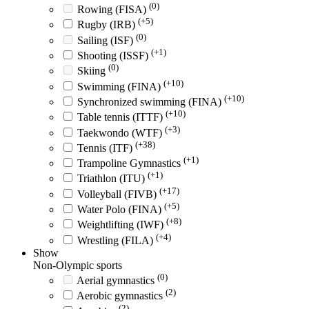
(0)
Rowing (FISA)
(+5)
Rugby (IRB)
(0)
Sailing (ISF)
(+1)
Shooting (ISSF)
(0)
Skiing
(+10)
Swimming (FINA)
(+10)
Synchronized swimming (FINA)
(+10)
Table tennis (ITTF)
(+3)
Taekwondo (WTF)
(+38)
Tennis (ITF)
(+1)
Trampoline Gymnastics
(+1)
Triathlon (ITU)
(+17)
Volleyball (FIVB)
(+5)
Water Polo (FINA)
(+8)
Weightlifting (IWF)
(+4)
Wrestling (FILA)
Show
Non-Olympic sports
(0)
Aerial gymnastics
(2)
Aerobic gymnastics
(2)