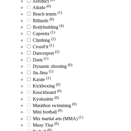
Aerobics
(0)
Aikido
(1)
Beach tennis
(0)
Billiards
(4)
Bodybuilding
(1)
Capoeira
(2)
Climbing
(1)
CrossFit
(2)
Dancesport
(1)
Darts
(0)
Dynamic shooting
(1)
Jiu-Jitsu
(1)
Karate
(0)
Kickboxing
(0)
Knockboard
(0)
Kyokushin
(0)
Marathon swimming
(0)
Mini football
(1)
Mix martial arts (MMA)
(0)
Muay Thai
(0)