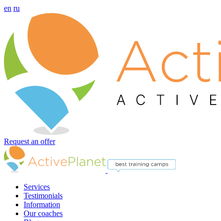
en
ru
Request an offer
Services
Testimonials
Information
Our coaches