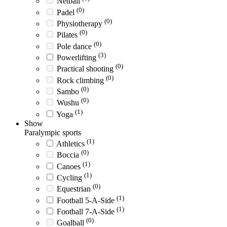
Netball
(0)
Padel
(0)
Physiotherapy
(0)
Pilates
(0)
Pole dance
(3)
Powerlifting
(0)
Practical shooting
(0)
Rock climbing
(0)
Sambo
(0)
Wushu
(1)
Yoga
Show
Paralympic sports
(1)
Athletics
(0)
Boccia
(1)
Canoes
(1)
Cycling
(0)
Equestrian
(1)
Football 5-A-Side
(1)
Football 7-A-Side
(0)
Goalball