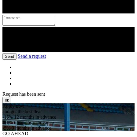
Send a request
Send
Request has been sent
ок
Apply now
and get the best deal
-15%
12 months in advance
-10%
6 months in advance
-5%
3 months in advance
GO AHEAD