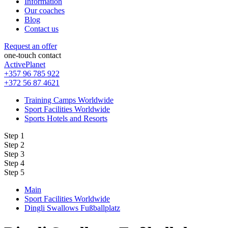
Information
Our coaches
Blog
Contact us
Request an offer
one-touch contact
ActivePlanet
+357 96 785 922
+372 56 87 4621
Training Camps Worldwide
Sport Facilities Worldwide
Sports Hotels and Resorts
Step 1
Step 2
Step 3
Step 4
Step 5
Main
Sport Facilities Worldwide
Dingli Swallows Fußballplatz