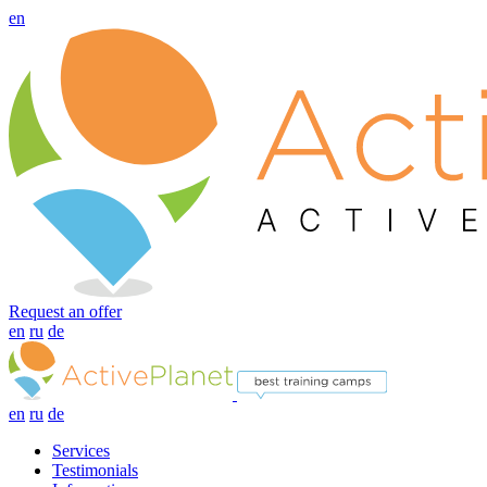
en
Request an offer
en
ru
de
en
ru
de
Services
Testimonials