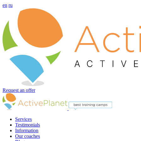
en
ru
Request an offer
Services
Testimonials
Information
Our coaches