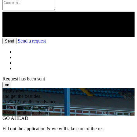
Send a request
Send
Request has been sent
ок
Apply now
and get the best deal
-15%
12 months in advance
-10%
6 months in advance
-5%
3 months in advance
GO AHEAD
Fill out the application & we will take care of the rest