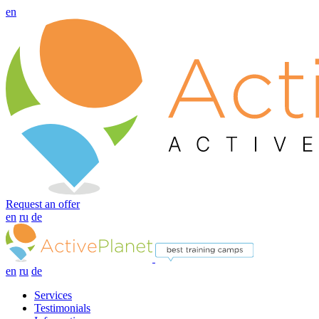
en
Request an offer
en
ru
de
en
ru
de
Services
Testimonials