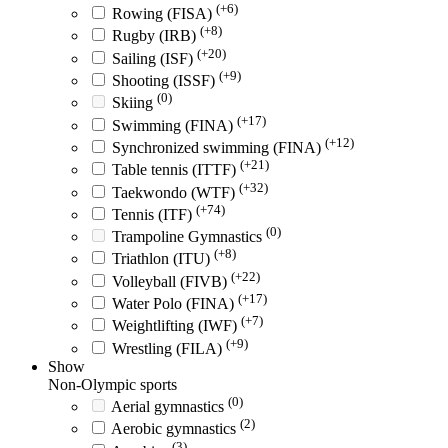
(+6)
Rowing (FISA)
(+8)
Rugby (IRB)
(+20)
Sailing (ISF)
(+9)
Shooting (ISSF)
(0)
Skiing
(+17)
Swimming (FINA)
(+12)
Synchronized swimming (FINA)
(+21)
Table tennis (ITTF)
(+32)
Taekwondo (WTF)
(+74)
Tennis (ITF)
(0)
Trampoline Gymnastics
(+8)
Triathlon (ITU)
(+22)
Volleyball (FIVB)
(+17)
Water Polo (FINA)
(+7)
Weightlifting (IWF)
(+9)
Wrestling (FILA)
Show
Non-Olympic sports
(0)
Aerial gymnastics
(2)
Aerobic gymnastics
(3)