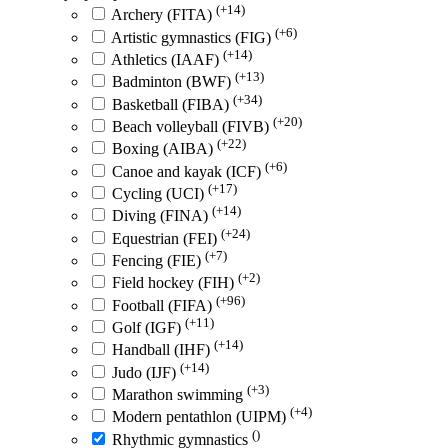
(+14)
Archery (FITA)
(+6)
Artistic gymnastics (FIG)
(+14)
Athletics (IAAF)
(+13)
Badminton (BWF)
(+34)
Basketball (FIBA)
(+20)
Beach volleyball (FIVB)
(+22)
Boxing (AIBA)
(+6)
Canoe and kayak (ICF)
(+17)
Cycling (UCI)
(+14)
Diving (FINA)
(+24)
Equestrian (FEI)
(+7)
Fencing (FIE)
(+2)
Field hockey (FIH)
(+96)
Football (FIFA)
(+11)
Golf (IGF)
(+14)
Handball (IHF)
(+14)
Judo (IJF)
(+3)
Marathon swimming
(+4)
Modern pentathlon (UIPM)
()
Rhythmic gymnastics