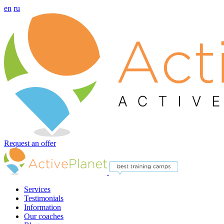
en
ru
Request an offer
Services
Testimonials
Information
Our coaches