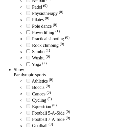
Netball
(0)
Padel
(0)
Physiotherapy
(0)
Pilates
(0)
Pole dance
(1)
Powerlifting
(0)
Practical shooting
(0)
Rock climbing
(1)
Sambo
(0)
Wushu
(2)
Yoga
Show
Paralympic sports
(0)
Athletics
(0)
Boccia
(0)
Canoes
(0)
Cycling
(0)
Equestrian
(0)
Football 5-A-Side
(0)
Football 7-A-Side
(0)
Goalball