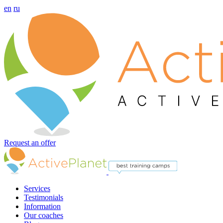
en
ru
Request an offer
Services
Testimonials
Information
Our coaches