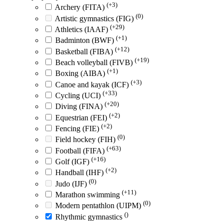
(+3)
Archery (FITA)
(0)
Artistic gymnastics (FIG)
(+29)
Athletics (IAAF)
(+1)
Badminton (BWF)
(+12)
Basketball (FIBA)
(+19)
Beach volleyball (FIVB)
(+1)
Boxing (AIBA)
(+3)
Canoe and kayak (ICF)
(+33)
Cycling (UCI)
(+20)
Diving (FINA)
(+2)
Equestrian (FEI)
(+2)
Fencing (FIE)
(0)
Field hockey (FIH)
(+63)
Football (FIFA)
(+16)
Golf (IGF)
(+2)
Handball (IHF)
(0)
Judo (IJF)
(+11)
Marathon swimming
(0)
Modern pentathlon (UIPM)
()
Rhythmic gymnastics