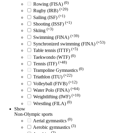
(0)
Rowing (FISA)
(+20)
Rugby (IRB)
(+1)
Sailing (ISF)
(+1)
Shooting (ISSF)
(+3)
Skiing
(+39)
Swimming (FINA)
(+53)
Synchronized swimming (FINA)
(+5)
Table tennis (ITTF)
(0)
Taekwondo (WTF)
(+48)
Tennis (ITF)
(0)
Trampoline Gymnastics
(+22)
Triathlon (ITU)
(+12)
Volleyball (FIVB)
(+64)
Water Polo (FINA)
(+10)
Weightlifting (IWF)
(0)
Wrestling (FILA)
Show
Non-Olympic sports
(0)
Aerial gymnastics
(3)
Aerobic gymnastics
(2)