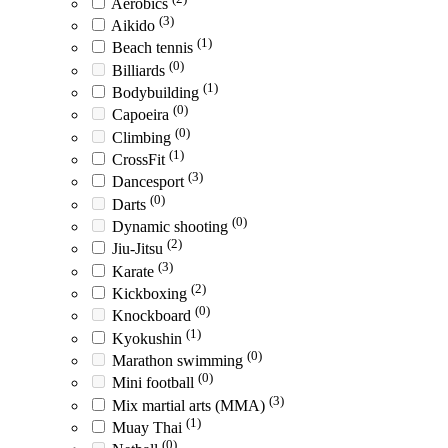
Aerobics
(3)
Aikido
(1)
Beach tennis
(0)
Billiards
(1)
Bodybuilding
(0)
Capoeira
(0)
Climbing
(1)
CrossFit
(3)
Dancesport
(0)
Darts
(0)
Dynamic shooting
(2)
Jiu-Jitsu
(3)
Karate
(2)
Kickboxing
(0)
Knockboard
(1)
Kyokushin
(0)
Marathon swimming
(0)
Mini football
(3)
Mix martial arts (MMA)
(1)
Muay Thai
(0)