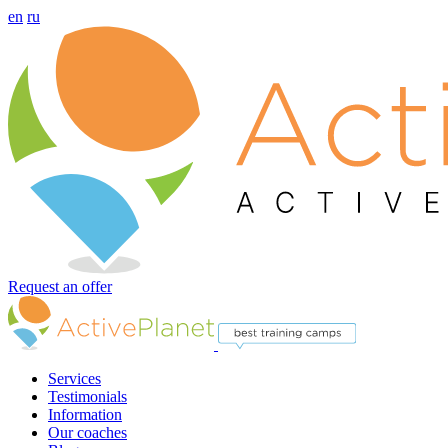
en
ru
Request an offer
Services
Testimonials
Information
Our coaches