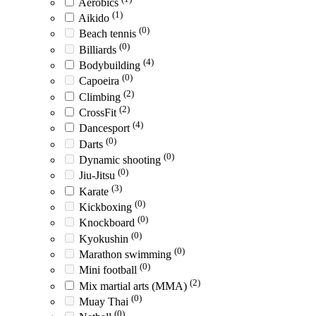
Aerobics
(1)
Aikido
(0)
Beach tennis
(0)
Billiards
(4)
Bodybuilding
(0)
Capoeira
(2)
Climbing
(2)
CrossFit
(4)
Dancesport
(0)
Darts
(0)
Dynamic shooting
(0)
Jiu-Jitsu
(3)
Karate
(0)
Kickboxing
(0)
Knockboard
(0)
Kyokushin
(0)
Marathon swimming
(0)
Mini football
(2)
Mix martial arts (MMA)
(0)
Muay Thai
(0)