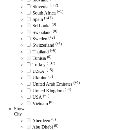
(+12)
Slovenia
(+1)
South Africa
(+47)
Spain
(0)
Sri Lanka
(0)
Swaziland
(+2)
Sweden
(+6)
Switzerland
(+6)
Thailand
(0)
Tunisia
(+37)
Turkey
(+5)
U.S.A.
(0)
Ukraine
(+5)
United Arab Emirates
(+4)
United Kingdom
(+1)
USA
(0)
Vietnam
Show
City
(0)
Aberdeen
(0)
Abu Dhabi