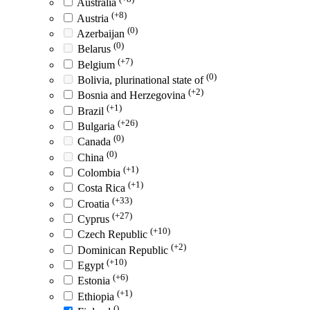
Australia
(+8)
Austria
(0)
Azerbaijan
(0)
Belarus
(+7)
Belgium
(0)
Bolivia, plurinational state of
(+2)
Bosnia and Herzegovina
(+1)
Brazil
(+26)
Bulgaria
(0)
Canada
(0)
China
(+1)
Colombia
(+1)
Costa Rica
(+33)
Croatia
(+27)
Cyprus
(+10)
Czech Republic
(+2)
Dominican Republic
(+10)
Egypt
(+6)
Estonia
(+1)
Ethiopia
()