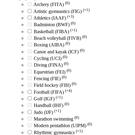
(0)
Archery (FITA)
(+1)
Artistic gymnastics (FIG)
(+3)
Athletics (IAAF)
(0)
Badminton (BWF)
(+1)
Basketball (FIBA)
(0)
Beach volleyball (FIVB)
(0)
Boxing (AIBA)
(0)
Canoe and kayak (ICF)
(0)
Cycling (UCI)
(0)
Diving (FINA)
(0)
Equestrian (FEI)
(0)
Fencing (FIE)
(0)
Field hockey (FIH)
(+4)
Football (FIFA)
(+1)
Golf (IGF)
(0)
Handball (IHF)
(+1)
Judo (IJF)
(0)
Marathon swimming
(0)
Modern pentathlon (UIPM)
(+1)
Rhythmic gymnastics