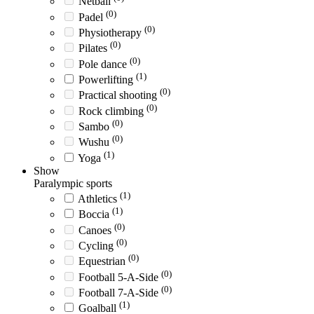
Netball
(0)
Padel
(0)
Physiotherapy
(0)
Pilates
(0)
Pole dance
(1)
Powerlifting
(0)
Practical shooting
(0)
Rock climbing
(0)
Sambo
(0)
Wushu
(1)
Yoga
Show
Paralympic sports
(1)
Athletics
(1)
Boccia
(0)
Canoes
(0)
Cycling
(0)
Equestrian
(0)
Football 5-A-Side
(0)
Football 7-A-Side
(1)
Goalball