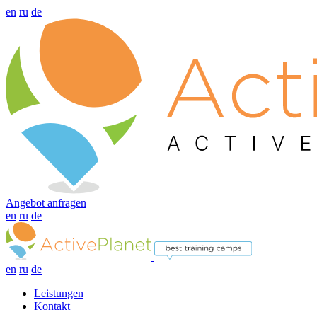
en
ru
de
Angebot anfragen
en
ru
de
en
ru
de
Leistungen
Kontakt