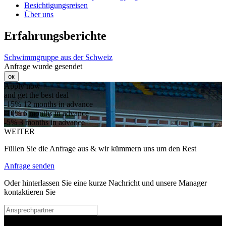
Besichtigungsreisen
Über uns
Erfahrungsberichte
Schwimmgruppe aus der Schweiz
Anfrage wurde gesendet
ок
Apply now
and get the best deal
-15%
12 months in advance
-10%
6 months in advance
-5%
3 months in advance
WEITER
Füllen Sie die Anfrage aus & wir kümmern uns um den Rest
Anfrage senden
Oder hinterlassen Sie eine kurze Nachricht und unsere Manager
kontaktieren Sie