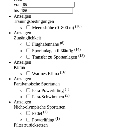
von
bis
Anzeigen
Trainingsbedingungen
(16)
Meereshöhe (0–800 m)
Anzeigen
Zugänglichkeit
(6)
Flughafennähe
(14)
Sportanlagen fußläufig
(13)
Transfer zu Sportanlagen
Anzeigen
Klima
(16)
Warmes Klima
Anzeigen
Paralympische Sportarten
(1)
Para-Powerlifting
(5)
Para-Schwimmen
Anzeigen
Nicht-olympische Sportarten
(1)
Padel
(1)
Powerlifting
Filter zurücksetzen