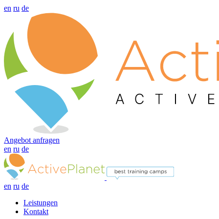
en
ru
de
Angebot anfragen
en
ru
de
en
ru
de
Leistungen
Kontakt