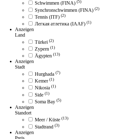
(5)
Schwimmen (FINA)
(2)
Synchronschwimmen (FINA)
(2)
Tennis (ITF)
(1)
Легкая атлетика (IAAF)
Anzeigen
Land
(2)
Türkei
(1)
Zypern
(13)
Ägypten
Anzeigen
Stadt
(7)
Hurghada
(1)
Kemer
(1)
Nikosia
(1)
Side
(5)
Soma Bay
Anzeigen
Standort
(13)
Meer / Küste
(3)
Stadtrand
Anzeigen
Preis