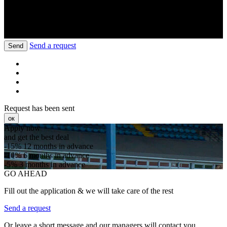
Send a request
Send
Request has been sent
ок
Apply now
and get the best deal
-15%
12 months in advance
-10%
6 months in advance
-5%
3 months in advance
GO AHEAD
Fill out the application & we will take care of the rest
Send a request
Or leave a short message and our managers will contact you