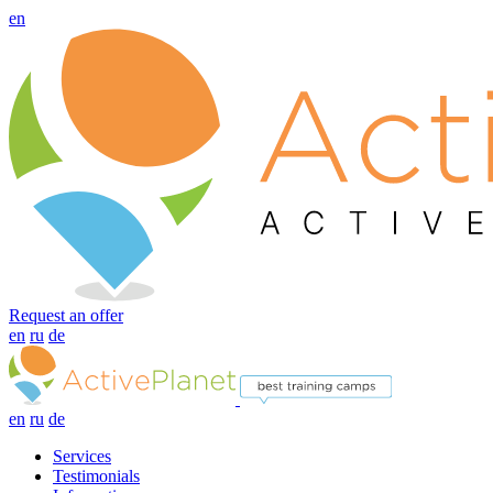
en
Request an offer
en
ru
de
en
ru
de
Services
Testimonials