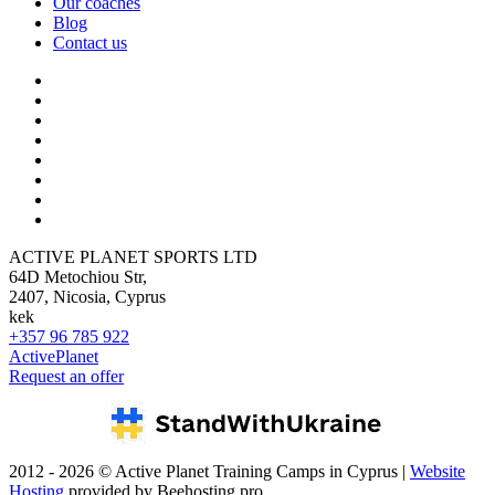
Our coaches
Blog
Contact us
ACTIVE PLANET SPORTS LTD
64D Metochiou Str,
2407, Nicosia, Cyprus
kek
+357 96 785 922
ActivePlanet
Request an offer
2012 - 2026 © Active Planet Training Camps in Cyprus |
Website
Hosting
provided by Beehosting.pro