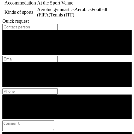
Accommodation
At the Sport Venue
Aerobic gymnastics
Aerobics
Football
Kinds of sports
(FIFA)
Tennis (ITF)
Quick request