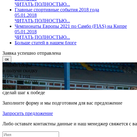
ЧИТАТЬ ПОЛНОСТЬЮ...
Главные спортивные события 2018 года
05.01.2018
ЧИТАТЬ ПОЛНОСТЬЮ...
Чемпионаты Европы 2021 по Самбо (FIAS) на Кипре
05.01.2018
ЧИТАТЬ ПОЛНОСТЬЮ...
Больше статей в нашем блоге
Заявка успешно отправлена
ок
Закажи сборы
и получи скидку
-15%
за 1 год
-10%
за пол года
-5%
за 3 месяца
сделай шаг к победе
Заполните форму и мы подготовим для вас предложение
Запросить предложение
Либо оставьте контактны данные и наш менеджер свяжется с в