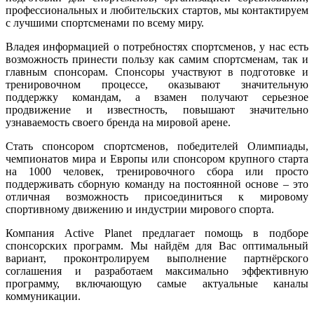
профессиональных и любительских стартов, мы контактируем
с лучшими спортсменами по всему миру.
Владея информацией о потребностях спортсменов, у нас есть
возможность принести пользу как самим спортсменам, так и
главным спонсорам. Спонсоры участвуют в подготовке и
тренировочном процессе, оказывают значительную
поддержку командам, а взамен получают серьезное
продвижение и известность, повышают значительно
узнаваемость своего бренда на мировой арене.
Стать спонсором спортсменов, победителей Олимпиады,
чемпионатов мира и Европы или спонсором крупного старта
на 1000 человек, тренировочного сбора или просто
поддерживать сборную команду на постоянной основе – это
отличная возможность присоединиться к мировому
спортивному движению и индустрии мирового спорта.
Компания Active Planet предлагает помощь в подборе
спонсорских программ. Мы найдём для Вас оптимальный
вариант, проконтролируем выполнение партнёрского
соглашения и разработаем максимально эффективную
программу, включающую самые актуальные каналы
коммуникации.