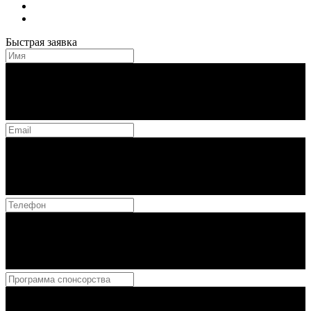
Быстрая заявка