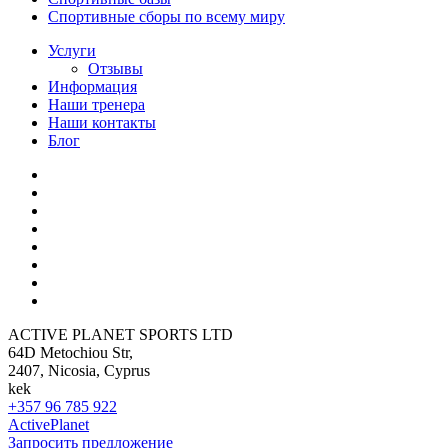
Спортивные сборы по всему миру
Услуги
Отзывы
Информация
Наши тренера
Наши контакты
Блог
ACTIVE PLANET SPORTS LTD
64D Metochiou Str,
2407, Nicosia, Cyprus
kek
+357 96 785 922
ActivePlanet
Запросить предложение