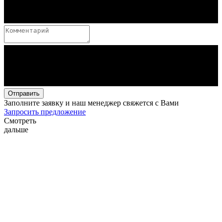
Отправить
Заполните заявку и наш менеджер свяжется с Вами
Запросить предложение
Смотреть
дальше