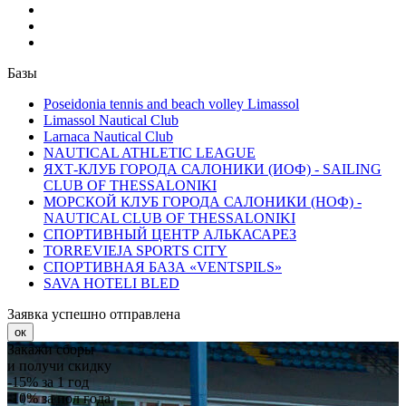
Базы
Poseidonia tennis and beach volley Limassol
Limassol Nautical Club
Larnaca Nautical Club
NAUTICAL ATHLETIC LEAGUE
ЯХТ-КЛУБ ГОРОДА САЛОНИКИ (ИОФ) - SAILING
CLUB OF THESSALONIKI
МОРСКОЙ КЛУБ ГОРОДА САЛОНИКИ (НОФ) -
NAUTICAL CLUB OF THESSALONIKI
СПОРТИВНЫЙ ЦЕНТР АЛЬКАСАРЕЗ
TORREVIEJA SPORTS CITY
СПОРТИВНАЯ БАЗА «VENTSPILS»
SAVA HOTELI BLED
Заявка успешно отправлена
ок
Закажи сборы
и получи скидку
-15%
за 1 год
-10%
за пол года