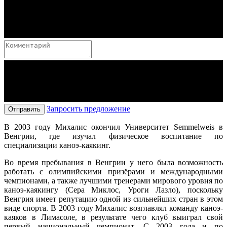
Запросить предложение
Отправить
В 2003 году Михалис окончил Университет Semmelweis в
Венгрии, где изучал физическое воспитание по
специализации каноэ-каякинг.
Во время пребывания в Венгрии у него была возможность
работать с олимпийскими призёрами и международными
чемпионами, а также лучшими тренерами мирового уровня по
каноэ-каякингу (Сера Миклос, Уроги Лазло), поскольку
Венгрия имеет репутацию одной из сильнейших стран в этом
виде спорта. В 2003 году Михалис возглавлял команду каноэ-
каяков в Лимасоле, в результате чего клуб выиграл свой
первый национальный чемпионат. С 2003 года и по