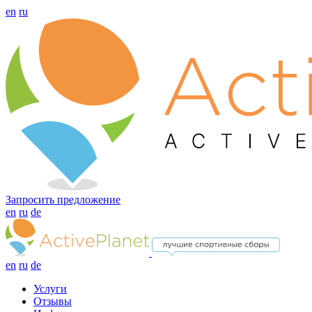
en
ru
Запросить предложение
en
ru
de
en
ru
de
Услуги
Отзывы