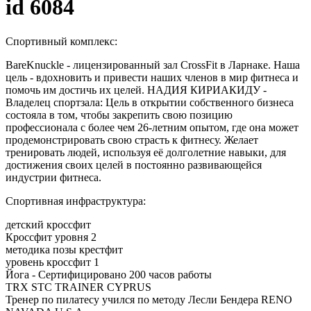
id 6084
Спортивный комплекс:
BareKnuckle - лицензированный зал CrossFit в Ларнаке. Наша 
цель - вдохновить и привести наших членов в мир фитнеса и 
помочь им достичь их целей. 
НАДИЯ КИРИАКИДУ -
Владелец спортзала: Цель в открытии собственного бизнеса
состояла в том, чтобы закрепить свою позицию
профессионала с более чем 26-летним опытом, где она может
продемонстрировать свою страсть к фитнесу. Желает
тренировать людей, используя её долголетние навыки, для
достижения своих целей в постоянно развивающейся
индустрии фитнеса.
Спортивная инфраструктура:
детский кроссфит
Кроссфит уровня 2
методика позы крестфит
уровень кроссфит 1
Йога - Сертифицировано 200 часов работы
TRX STC TRAINER CYPRUS
Тренер по пилатесу учился по методу Лесли Бендера RENO