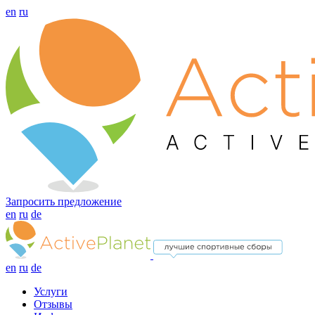
en
ru
Запросить предложение
en
ru
de
en
ru
de
Услуги
Отзывы