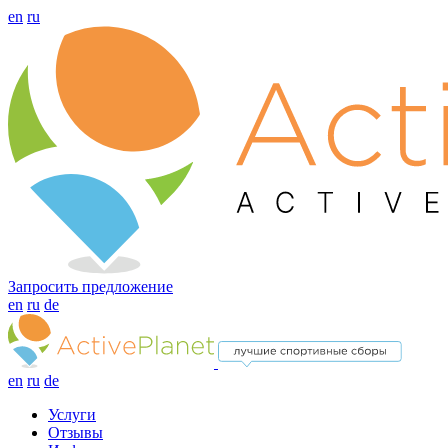
en
ru
Запросить предложение
en
ru
de
en
ru
de
Услуги
Отзывы