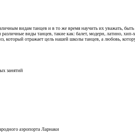
различным видам танцев и в то же время научить их уважать, бы
азличные виды танцев, такие как: балет, модерн, латино, хип-хо
евиз, который отражает цель нашей школы танцев, а любовь, кот
ных занятий
ародного аэропорта Ларнаки