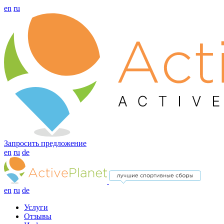
en
ru
Запросить предложение
en
ru
de
en
ru
de
Услуги
Отзывы