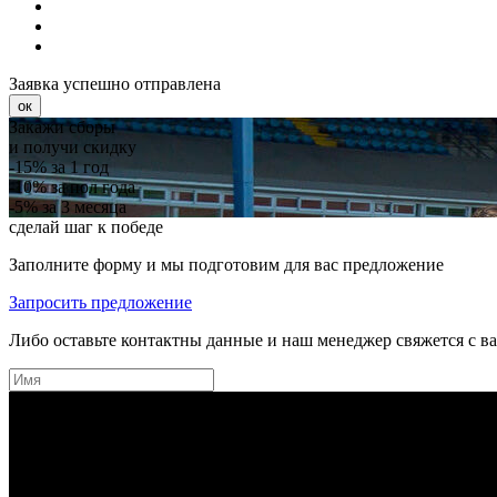
Заявка успешно отправлена
ок
Закажи сборы
и получи скидку
-15%
за 1 год
-10%
за пол года
-5%
за 3 месяца
сделай шаг к победе
Заполните форму и мы подготовим для вас предложение
Запросить предложение
Либо оставьте контактны данные и наш менеджер свяжется с в