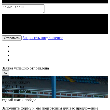
Запросить предложение
Отправить
Заявка успешно отправлена
ок
Закажи сборы
и получи скидку
-15%
за 1 год
-10%
за пол года
-5%
за 3 месяца
сделай шаг к победе
Заполните форму и мы подготовим для вас предложение