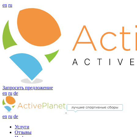
en
ru
Запросить предложение
en
ru
de
en
ru
de
Услуги
Отзывы