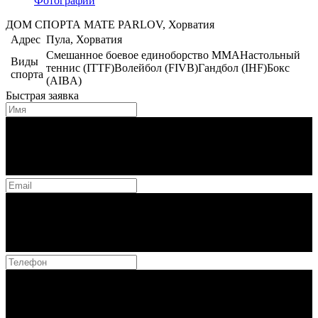
Фотографий
ДОМ СПОРТА MATE PARLOV, Хорватия
Адрес
Пула, Хорватия
Смешанное боевое единоборство ММА
Настольный
Виды
теннис (ITTF)
Волейбол (FIVB)
Гандбол (IHF)
Бокс
спорта
(AIBA)
Быстрая заявка