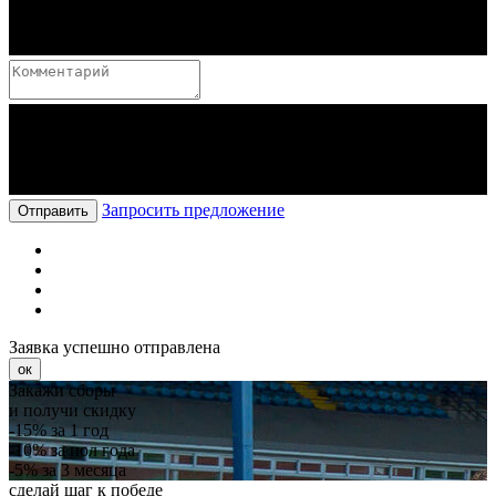
Запросить предложение
Отправить
Заявка успешно отправлена
ок
Закажи сборы
и получи скидку
-15%
за 1 год
-10%
за пол года
-5%
за 3 месяца
сделай шаг к победе