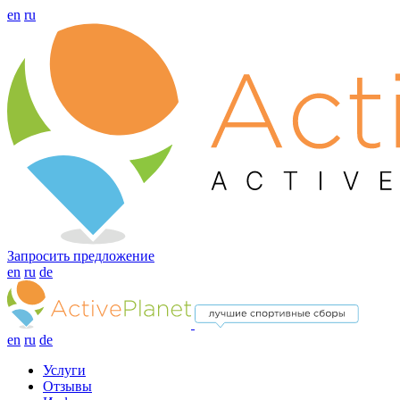
en
ru
Запросить предложение
en
ru
de
en
ru
de
Услуги
Отзывы