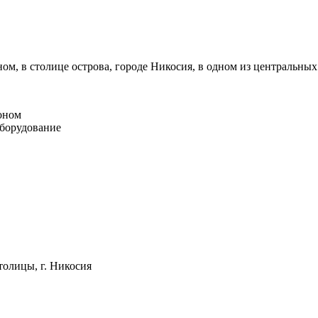
м, в столице острова, городе Никосия, в одном из центральных
оном
оборудование
толицы, г. Никосия