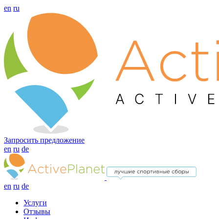
en
ru
Запросить предложение
en
ru
de
en
ru
de
Услуги
Отзывы