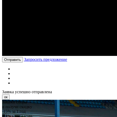
Запросить предложение
Отправить
Заявка успешно отправлена
ок
Закажи сборы
и получи скидку
-15%
за 1 год
-10%
за пол года