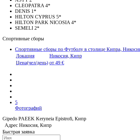
CLEOPATRA 4*
DENIS 1*
HILTON CYPRUS 5*
HILTON PARK NICOSIA 4*
SEMELI 2*
Спортивные сборы
Спортивные сборы по Футболу в столице Кипра, Никоси
Локация
Никосия, Кипр
Цена(чел/день)
от 49 €
5
Фотографий
Gipedo PAEEK Keryneia Epistrofi, Кипр
Адрес
Никосия, Кипр
Быстрая заявка