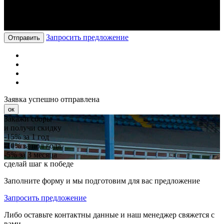
Запросить предложение
Отправить
Заявка успешно отправлена
ок
Закажи сборы
и получи скидку
-15%
за 1 год
-10%
за пол года
-5%
за 3 месяца
сделай шаг к победе
Заполните форму и мы подготовим для вас предложение
Запросить предложение
Либо оставьте контактны данные и наш менеджер свяжется с
вами