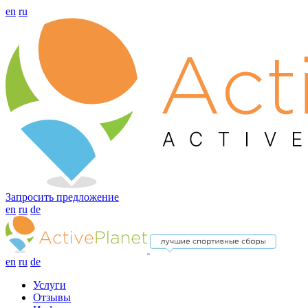
en
ru
Запросить предложение
en
ru
de
en
ru
de
Услуги
Отзывы