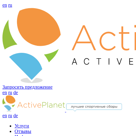
en
ru
Запросить предложение
en
ru
de
en
ru
de
Услуги
Отзывы