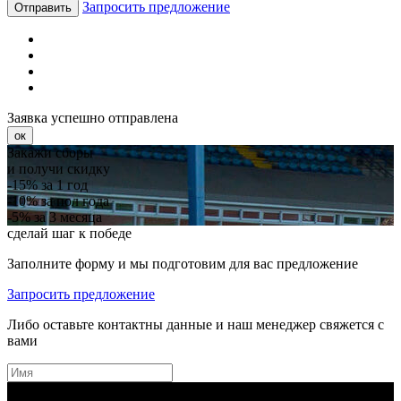
Запросить предложение
Отправить
Заявка успешно отправлена
ок
Закажи сборы
и получи скидку
-15%
за 1 год
-10%
за пол года
-5%
за 3 месяца
сделай шаг к победе
Заполните форму и мы подготовим для вас предложение
Запросить предложение
Либо оставьте контактны данные и наш менеджер свяжется с
вами