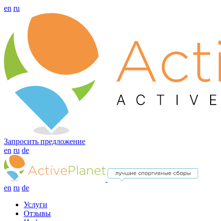
en
ru
Запросить предложение
en
ru
de
en
ru
de
Услуги
Отзывы