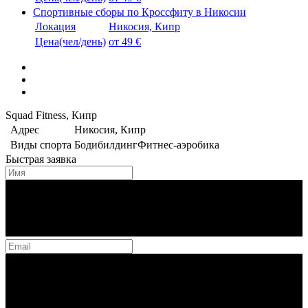
Спортивные сборы по Кроссфиту в Никосии
Локация
Никосия, Кипр
Цена(чел/день)
от 49 €
Squad Fitness, Кипр
Адрес
Никосия, Кипр
Виды спорта
Бодибилдинг
Фитнес-аэробика
Быстрая заявка