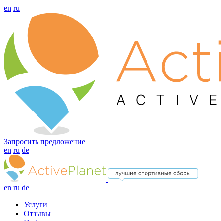
en
ru
Запросить предложение
en
ru
de
en
ru
de
Услуги
Отзывы