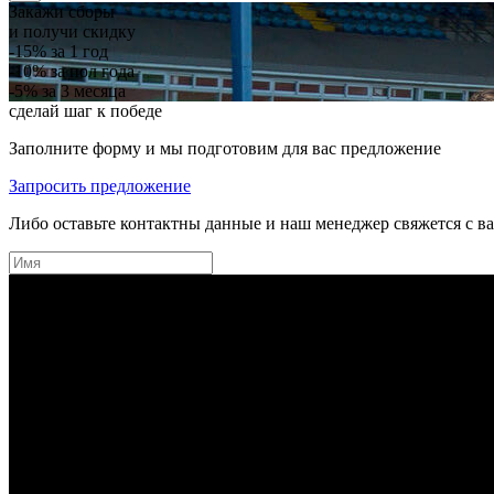
Закажи сборы
и получи скидку
-15%
за 1 год
-10%
за пол года
-5%
за 3 месяца
сделай шаг к победе
Заполните форму и мы подготовим для вас предложение
Запросить предложение
Либо оставьте контактны данные и наш менеджер свяжется с в