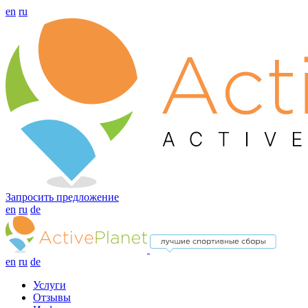
en
ru
Запросить предложение
en
ru
de
en
ru
de
Услуги
Отзывы