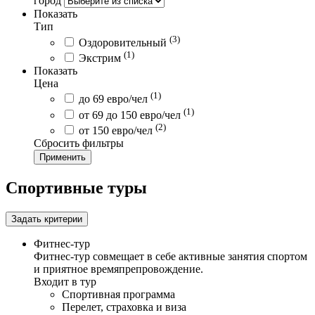
город
Показать
Тип
(3)
Оздоровительный
(1)
Экстрим
Показать
Цена
(1)
до 69 евро/чел
(1)
от 69 до 150 евро/чел
(2)
от 150 евро/чел
Сбросить фильтры
Применить
Спортивные туры
Задать критерии
Фитнес-тур
Фитнес-тур совмещает в себе активные занятия спортом
и приятное времяпрепровождение.
Входит в тур
Спортивная программа
Перелет, страховка и виза