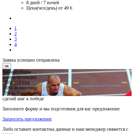
8 дней / 7 ночей
Цена(чел/день)
от 49 €
1
2
3
4
Заявка успешно отправлена
ок
Закажи сборы
и получи скидку
-15%
за 1 год
-10%
за пол года
-5%
за 3 месяца
сделай шаг к победе
Заполните форму и мы подготовим для вас предложение
Запросить предложение
Либо оставьте контактны данные и наш менеджер свяжется с