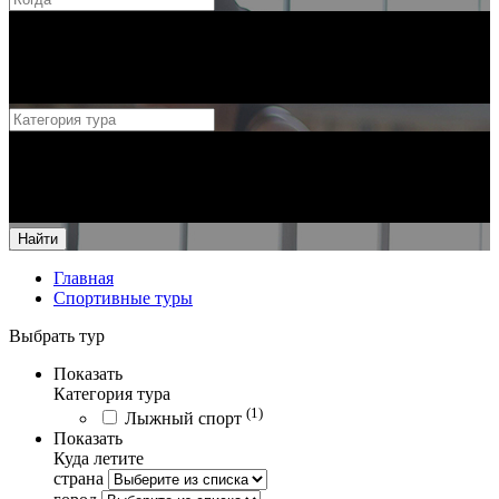
Найти
Главная
Спортивные туры
Выбрать тур
Показать
Категория тура
(1)
Лыжный спорт
Показать
Куда летите
страна