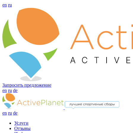
en
ru
Запросить предложение
en
ru
de
en
ru
de
Услуги
Отзывы