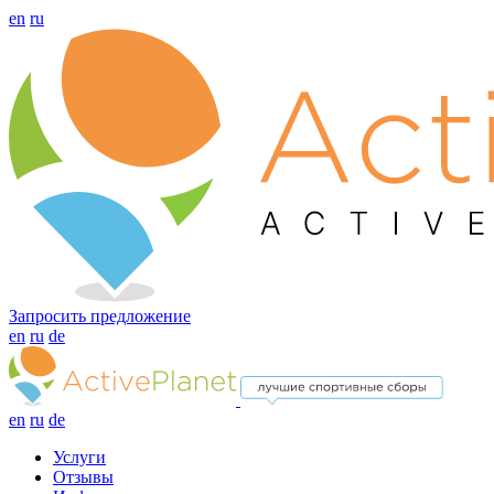
en
ru
Запросить предложение
en
ru
de
en
ru
de
Услуги
Отзывы