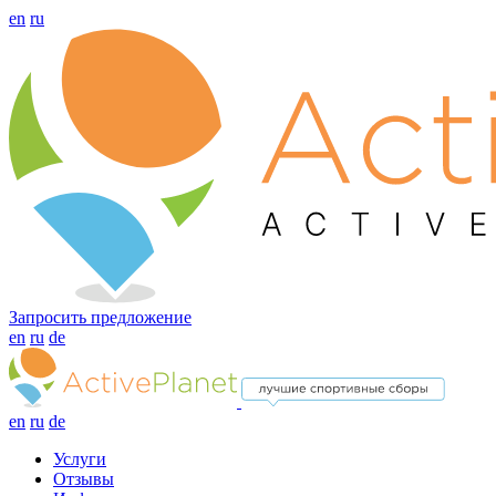
en
ru
Запросить предложение
en
ru
de
en
ru
de
Услуги
Отзывы