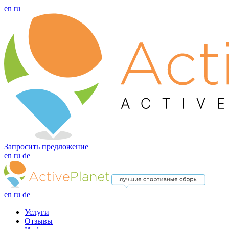
en
ru
Запросить предложение
en
ru
de
en
ru
de
Услуги
Отзывы