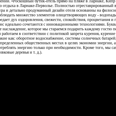
ений. •Роскошный бутик-отель прямо на пляже в Ларнаке, Кипр
то отдыха в Ларнаке-Перволье. Полностью отреставрированный в
ра и детально продуманный дизайн отеля основанны на философ
наблюдать множество элементов олицетворяющих воду - водопад
ередает дух оздоровления, свежести, спокойствия, процветания и
нс идеально сочетаются с инновационными технологиями. Буква
наслаждение, которое мы стараемся подарить каждому гостю пере
 работаем в соответствии с политикой запрета курения, курение
кие как: оборотное водоснабжение, системы солнечных батарей, 
определенных общественных местах в целях экономии энергии, а
потреблять энергию только при необходимости. Кроме того, мы с
ковые деревья и т. д.).