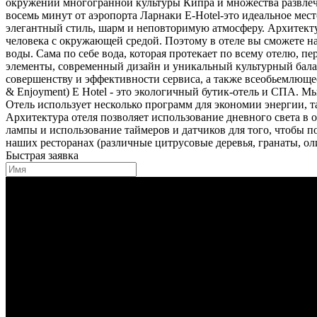
окружении многогранной культуры Кипра и множества развлеч
восемь минут от аэропорта Ларнаки E-Hotel-это идеальное мес
элегантный стиль, шарм и неповторимую атмосферу. Архитекту
человека с окружающей средой. Поэтому в отеле вы сможете 
воды. Сама по себе вода, которая протекает по всему отелю, п
элементы, современный дизайн и уникальный культурный бала
совершенству и эффективности сервиса, а также всеобьемлющее 
& Enjoyment) E Hotel - это экологичный бутик-отель и СПА. Мы
Отель использует несколько программ для экономии энергии, та
Архитектура отеля позволяет использование дневного света в 
лампы и использование таймеров и датчиков для того, чтобы 
наших ресторанах (различные цитрусовые деревья, гранаты, олив
Быстрая заявка