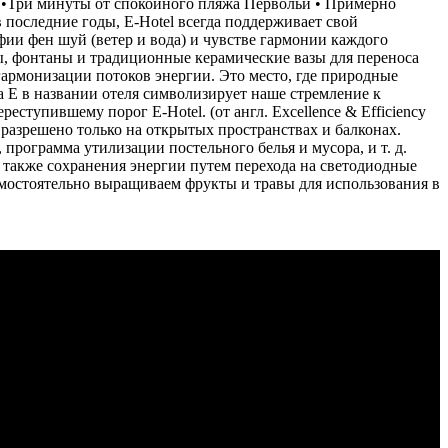
 •Три минуты от спокойного пляжа Первольи • Примерно
 последние годы, E-Hotel всегда поддерживает свой
ии фен шуй (ветер и вода) и чувстве гармонии каждого
ы, фонтаны и традиционные керамические вазы для переноса
 гармонизации потоков энергии. Это место, где природные
 Е в названии отеля символизирует наше стремление к
ступившему порог E-Hotel. (от англ. Excellence & Efficiency
 разрешено только на открытых пространствах и балконах.
программа утилизации постельного белья и мусора, и т. д.
 также сохранения энергии путем перехода на светодиодные
амостоятельно выращиваем фрукты и травы для использования в