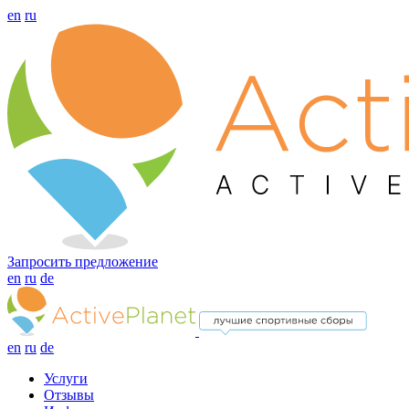
en
ru
Запросить предложение
en
ru
de
en
ru
de
Услуги
Отзывы