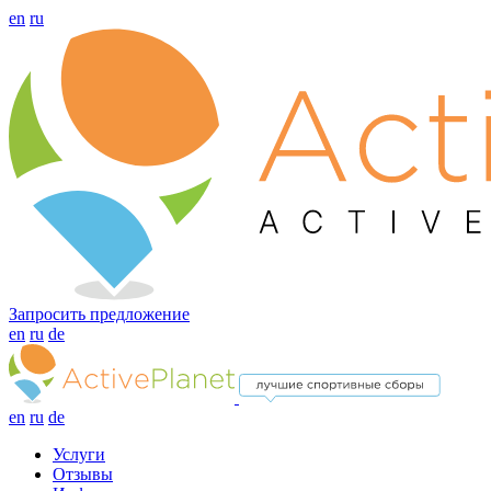
en
ru
Запросить предложение
en
ru
de
en
ru
de
Услуги
Отзывы