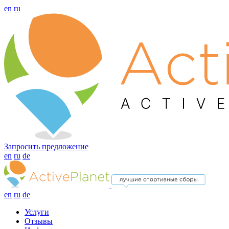
en
ru
Запросить предложение
en
ru
de
en
ru
de
Услуги
Отзывы