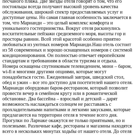
песчаного пляжа. Две звезды отеля говорят о том, что его
постояльцы всегда получают высокий уровень качества
обслуживания, широкий спектр предоставляемых услуг и
доступные цены. Но самая главная особенность заключается в
том, что Марианди – это целый комплекс комфорта и
уникального гостеприимства. Вокруг отеля раскинулись
восхитительные пейзажи средиземного моря, высоты гор и
просторы равнин. Всей этой красотой особенно приятно
любоваться из уютных номеров Марианди. ​ Наш отель состоит
из 58 современных и хорошо оснащенных номеров с системой
кондиционирования. Он полностью отвечает европейским
стандартам и требованиям в области туризма и отдыха.
Номера оснащены спутниковым телевидением, мини – баром,
wi-fi и многими другими опциями, которые могут
понадобиться гостю. Ежедневный завтрак, шведский стол,
обед и ужин – все это доступно для посетителей нашего отеля.
Марианди оборудован баром-рестораном, который позволит
провести вечер в семейном кругу или в романтической
обстановке. Два бассейна – взрослый и детский – дарят
возможность наслаждаться солнцем не расставаясь с
прохладительными напитками и легкими закусками, которые
предлагаются на территории отеля в течение всего дня.
Прогулки по Ларнаке окажутся не только приятными, но и
полезными. Различные кафе, рестораны и магазины находятся
всего в нескольких минутах ходьбы от нашего отеля. До отеля