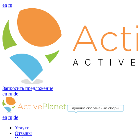
en
ru
Запросить предложение
en
ru
de
en
ru
de
Услуги
Отзывы