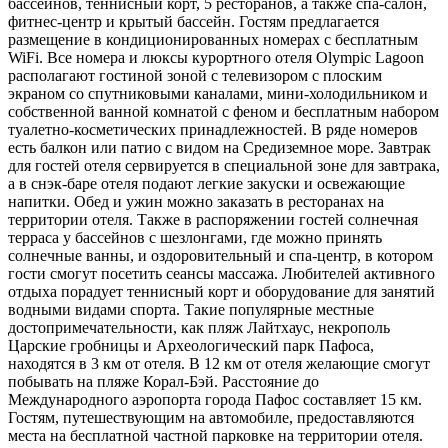
бассейнов, теннисный корт, 5 ресторанов, а также спа-салон,
фитнес-центр и крытый бассейн. Гостям предлагается
размещение в кондиционированных номерах с бесплатным
WiFi. Все номера и люксы курортного отеля Olympic Lagoon
располагают гостиной зоной с телевизором с плоским
экраном со спутниковыми каналами, мини-холодильником и
собственной ванной комнатой с феном и бесплатным набором
туалетно-косметических принадлежностей. В ряде номеров
есть балкон или патио с видом на Средиземное море. Завтрак
для гостей отеля сервируется в специальной зоне для завтрака,
а в снэк-баре отеля подают легкие закуски и освежающие
напитки. Обед и ужин можно заказать в ресторанах на
территории отеля. Также в распоряжении гостей солнечная
терраса у бассейнов с шезлонгами, где можно принять
солнечные ванны, и оздоровительный и спа-центр, в котором
гости смогут посетить сеансы массажа. Любителей активного
отдыха порадует теннисный корт и оборудование для занятий
водными видами спорта. Такие популярные местные
достопримечательности, как пляж Лайтхаус, некрополь
Царские гробницы и Археологический парк Пафоса,
находятся в 3 км от отеля. В 12 км от отеля желающие смогут
побывать на пляже Корал-Бэй. Расстояние до
Международного аэропорта города Пафос составляет 15 км.
Гостям, путешествующим на автомобиле, предоставляются
места на бесплатной частной парковке на территории отеля.