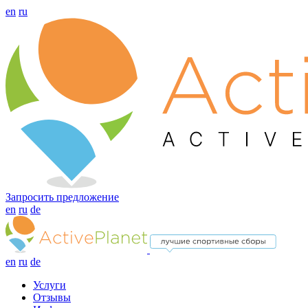
en
ru
Запросить предложение
en
ru
de
en
ru
de
Услуги
Отзывы