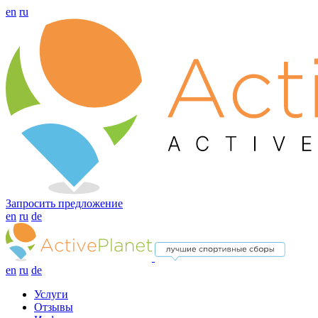
en
ru
Запросить предложение
en
ru
de
en
ru
de
Услуги
Отзывы