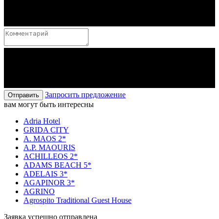
Запросить предложение
Отправить
вам могут быть интересны
Adria Hotel
GRIDA CITY
A. MAOS 2*
A.P. MAOURIS
ACHILLEOS 2*
ADAMS BEACH 5*
ADELAIS 3*
AGAPINOR 3*
AGRINO
Agrospito Traditional Guest House
Заявка успешно отправлена