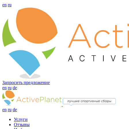
en
ru
Запросить предложение
en
ru
de
en
ru
de
Услуги
Отзывы