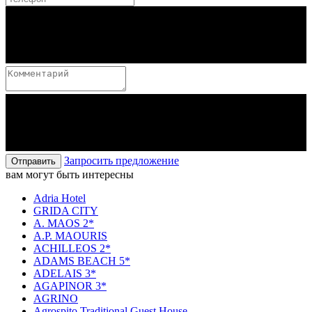
Запросить предложение
Отправить
вам могут быть интересны
Adria Hotel
GRIDA CITY
A. MAOS 2*
A.P. MAOURIS
ACHILLEOS 2*
ADAMS BEACH 5*
ADELAIS 3*
AGAPINOR 3*
AGRINO
Agrospito Traditional Guest House