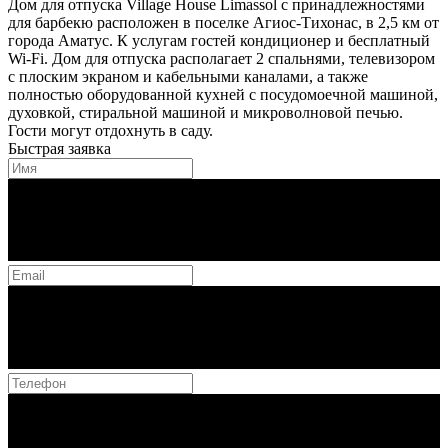
Дом для отпуска Village House Limassol с принадлежностями
для барбекю расположен в поселке Агиос-Тихонас, в 2,5 км от
города Аматус. К услугам гостей кондиционер и бесплатный
Wi-Fi. Дом для отпуска располагает 2 спальнями, телевизором
с плоским экраном и кабельными каналами, а также
полностью оборудованной кухней с посудомоечной машиной,
духовкой, стиральной машиной и микроволновой печью.
Гости могут отдохнуть в саду.
Быстрая заявка