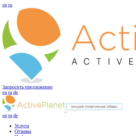
en
ru
Запросить предложение
en
ru
de
en
ru
de
Услуги
Отзывы