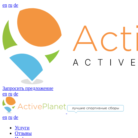
en
ru
de
Запросить предложение
en
ru
de
en
ru
de
Услуги
Отзывы