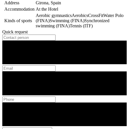
Address
Girona, Spain
Accommodation
At the Hotel
Aerobic gymnastics
Aerobics
CrossFit
Water Polo
Kinds of sports
(FINA)
Swimming (FINA)
Synchronized
swimming (FINA)
Tennis (ITF)
Quick request