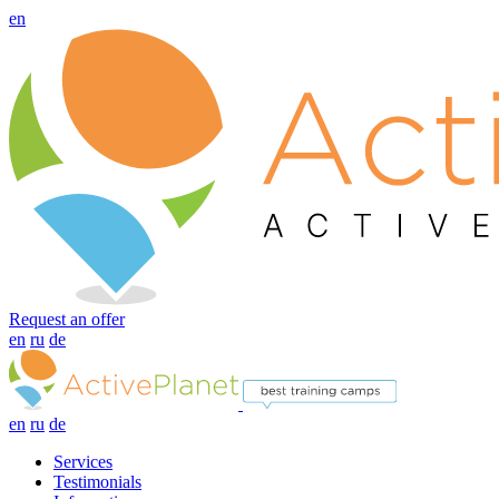
en
Request an offer
en
ru
de
en
ru
de
Services
Testimonials