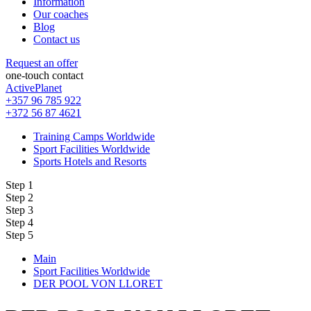
Information
Our coaches
Blog
Contact us
Request an offer
one-touch contact
ActivePlanet
+357 96 785 922
+372 56 87 4621
Training Camps Worldwide
Sport Facilities Worldwide
Sports Hotels and Resorts
Step 1
Step 2
Step 3
Step 4
Step 5
Main
Sport Facilities Worldwide
DER POOL VON LLORET