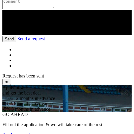
Send a request
Send
Request has been sent
ок
Apply now
and get the best deal
-15%
12 months in advance
-10%
6 months in advance
-5%
3 months in advance
GO AHEAD
Fill out the application & we will take care of the rest