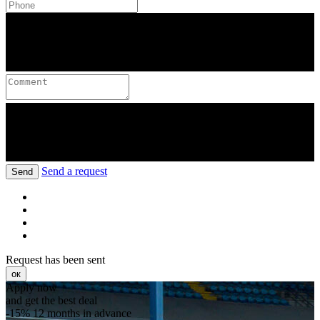
Send a request
Send
Request has been sent
ок
Apply now
and get the best deal
-15%
12 months in advance