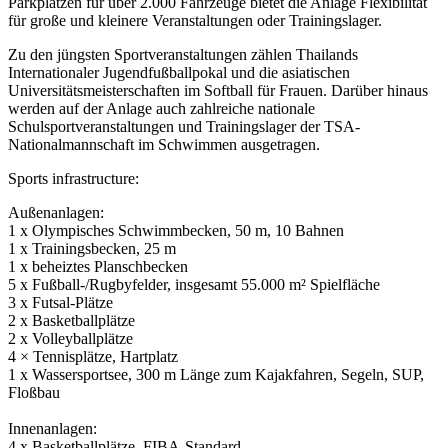
Parkplätzen für über 2.000 Fahrzeuge bietet die Anlage Flexibilität
für große und kleinere Veranstaltungen oder Trainingslager.
Zu den jüngsten Sportveranstaltungen zählen Thailands
Internationaler Jugendfußballpokal und die asiatischen
Universitätsmeisterschaften im Softball für Frauen. Darüber hinaus
werden auf der Anlage auch zahlreiche nationale
Schulsportveranstaltungen und Trainingslager der TSA-
Nationalmannschaft im Schwimmen ausgetragen.
Sports infrastructure:
Außenanlagen:
1 x Olympisches Schwimmbecken, 50 m, 10 Bahnen
1 x Trainingsbecken, 25 m
1 x beheiztes Planschbecken
5 x Fußball-/Rugbyfelder, insgesamt 55.000 m² Spielfläche
3 x Futsal-Plätze
2 x Basketballplätze
2 x Volleyballplätze
4 × Tennisplätze, Hartplatz
1 x Wassersportsee, 300 m Länge zum Kajakfahren, Segeln, SUP,
Floßbau
Innenanlagen:
4 x Basketballplätze, FIBA-Standard