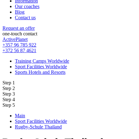
Information
Our coaches
Blog
Contact us
Request an offer
one-touch contact
ActivePlanet
+357 96 785 922
+372 56 87 4621
Training Camps Worldwide
Sport Facilities Worldwide
Sports Hotels and Resorts
Step 1
Step 2
Step 3
Step 4
Step 5
Main
Sport Facilities Worldwide
Rugby-Schule Thailand