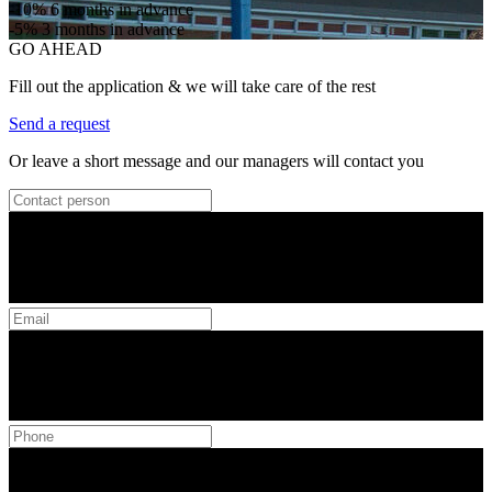
-10%
6 months in advance
-5%
3 months in advance
GO AHEAD
Fill out the application & we will take care of the rest
Send a request
Or leave a short message and our managers will contact you