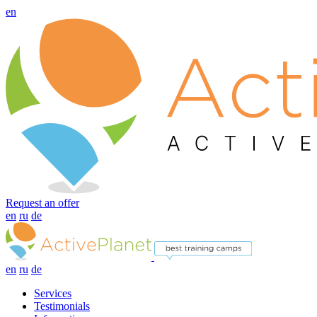
en
Request an offer
en
ru
de
en
ru
de
Services
Testimonials