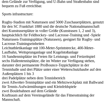
dem Gelände zur Verfügung, und U-Bahn und Straßenbahn sind
bequem zu Fuß erreichbar.
Sports infrastructure:
Rugby-Stadion mit Naturrasen und 5000 Zuschauerplätzen, genutzt
für den SC Frankfurt 1880 und die deutsche Nationalmannschaft
drei Kunstrasenplätze in voller Größe (Kunstrasen 1, 2 und 3),
hauptsächlich für Feldhockey- und Lacrosse-Training und -Spiele
Naturrasen-Trainingsplätze (Naturasen), geeignet für Rugby- und
Lacrosse-Trainingseinheiten
Leichtathletikanlage mit 100-Meter-Sprintstrecke, 400-Meter-
Laufbahn, Weitsprunganlage und Kugelstoßanlage
16 Sandtennisplätze im Freien für Leistungs- und Freizeitspiel
sechs Hallentennisplätze, die im Winter zur Verfügung stehen,
darunter drei permanente ProBounce-Teppichplätze in der
Tennishalle und drei Plätze unter einer Wetterschutzhaube auf den
Außenplätzen 1 bis 3
drei Padelplätze neben dem Tennisbereich
zwei Allwetter-Tennisplätze und ein Mehrzweckplatz mit Ballwand
für Tennis-Aufwärmübungen und Kleinfeldspiele
zwei Boulebahnen auf dem Gelände
Kraftraum auf dem Vereinsgelände für das Fitnesstraining der
Mannschaft.