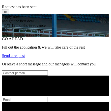
Request has been sent
ок
Apply now
and get the best deal
-15%
12 months in advance
-10%
6 months in advance
-5%
3 months in advance
GO AHEAD
Fill out the application & we will take care of the rest
Send a request
Or leave a short message and our managers will contact you