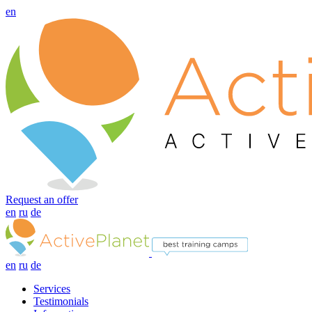
en
Request an offer
en
ru
de
en
ru
de
Services
Testimonials