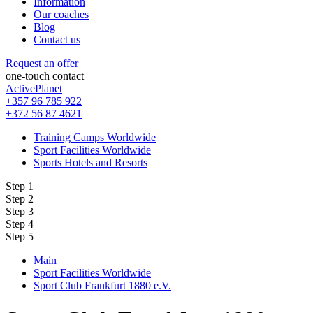
Information
Our coaches
Blog
Contact us
Request an offer
one-touch contact
ActivePlanet
+357 96 785 922
+372 56 87 4621
Training Camps Worldwide
Sport Facilities Worldwide
Sports Hotels and Resorts
Step 1
Step 2
Step 3
Step 4
Step 5
Main
Sport Facilities Worldwide
Sport Club Frankfurt 1880 e.V.