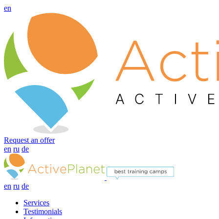
en
Request an offer
en
ru
de
en
ru
de
Services
Testimonials