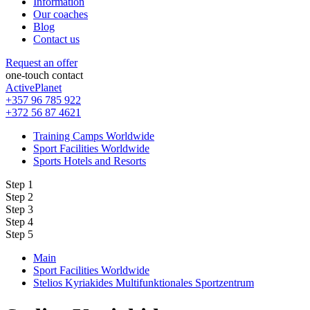
Information
Our coaches
Blog
Contact us
Request an offer
one-touch contact
ActivePlanet
+357 96 785 922
+372 56 87 4621
Training Camps Worldwide
Sport Facilities Worldwide
Sports Hotels and Resorts
Step 1
Step 2
Step 3
Step 4
Step 5
Main
Sport Facilities Worldwide
Stelios Kyriakides Multifunktionales Sportzentrum