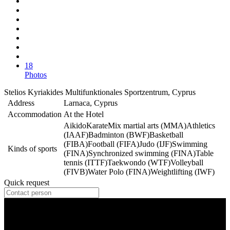
18
Photos
Stelios Kyriakides Multifunktionales Sportzentrum, Cyprus
Address
Larnaca, Cyprus
Accommodation
At the Hotel
Aikido
Karate
Mix martial arts (MMA)
Athletics
(IAAF)
Badminton (BWF)
Basketball
(FIBA)
Football (FIFA)
Judo (IJF)
Swimming
Kinds of sports
(FINA)
Synchronized swimming (FINA)
Table
tennis (ITTF)
Taekwondo (WTF)
Volleyball
(FIVB)
Water Polo (FINA)
Weightlifting (IWF)
Quick request