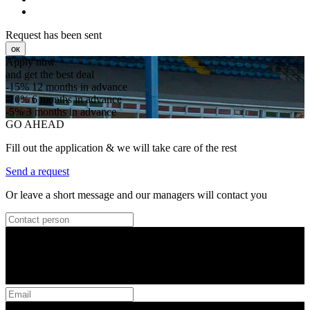
Request has been sent
ок
Apply now
and get the best deal
-15%
12 months in advance
-10%
6 months in advance
-5%
3 months in advance
GO AHEAD
Fill out the application & we will take care of the rest
Send a request
Or leave a short message and our managers will contact you