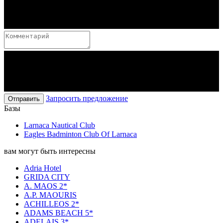
Запросить предложение
Отправить
Базы
Larnaca Nautical Club
Eagles Badminton Club Of Larnaca
вам могут быть интересны
Adria Hotel
GRIDA CITY
A. MAOS 2*
A.P. MAOURIS
ACHILLEOS 2*
ADAMS BEACH 5*
ADELAIS 3*