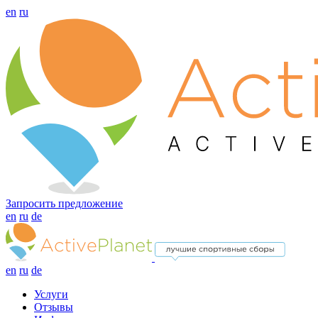
en
ru
Запросить предложение
en
ru
de
en
ru
de
Услуги
Отзывы